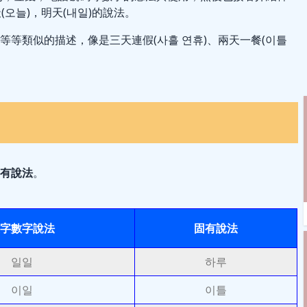
(오늘)，明天(내일)的說法
。
等類似的描述，像是三天連假(사흘 연휴)、兩天一餐(이틀
有說法
。
字數字說法
固有說法
일일
하루
이일
이틀