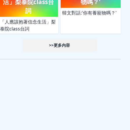
活」梨泰院class台
物嗎？'
詞
韓文對話:'你有養寵物嗎？'
「人應該抱著信念生活」梨
泰院class台詞
>>更多內容