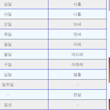
삼일
사흘
사일
나흘
오일
닷새
육일
엿새
칠일
이레
팔일
여드레
구일
아흐레
십일
열흘
일주일
-
-
한달
일년
-