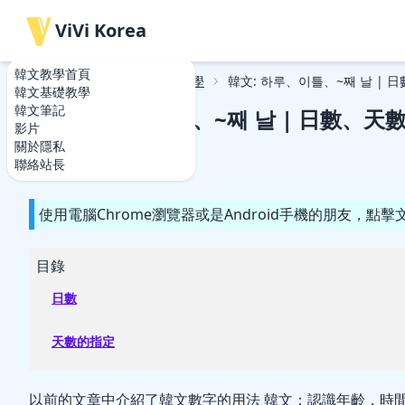
ViVi Korea
韓文教學首頁
韓文教學首頁
韓文基礎教學
韓文: 하루、이틀、~째 날 | 日
韓文基礎教學
韓文筆記
韓文: 하루、이틀、~째 날 | 日數、天數.
影片
關於隱私
2021-04-17
2021-04-17
聯絡站長
使用電腦Chrome瀏覽器或是Android手機的朋友，
目錄
日數
天數的指定
以前的文章中介紹了韓文數字的用法
韓文：認識年齡，時