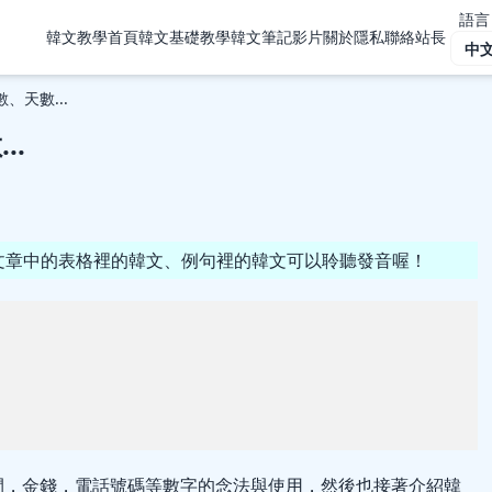
語言
韓文教學首頁
韓文基礎教學
韓文筆記
影片
關於隱私
聯絡站長
數、天數...
..
點擊文章中的表格裡的韓文、例句裡的韓文可以聆聽發音喔！
間，金錢，電話號碼等數字的念法與使用
，然後也接著介紹韓