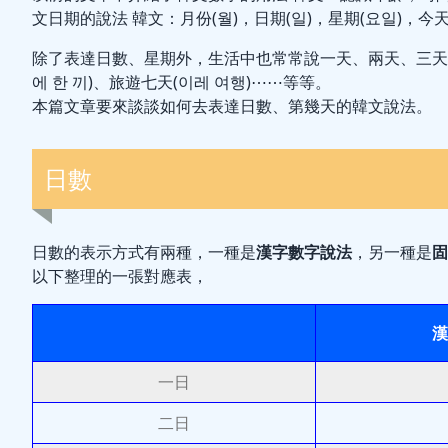
文日期的說法
韓文：月份(월)，日期(일)，星期(요일)，今天
除了表達日數、星期外，生活中也常常說一天、兩天、三天等
에 한 끼)、旅遊七天(이레 여행)⋯⋯等等。
本篇文章要來談談如何去表達日數、第幾天的韓文說法。
日數
日數的表示方式有兩種，一種是
漢字數字說法
，另一種是
固
以下整理的一張對應表，
漢
一日
二日