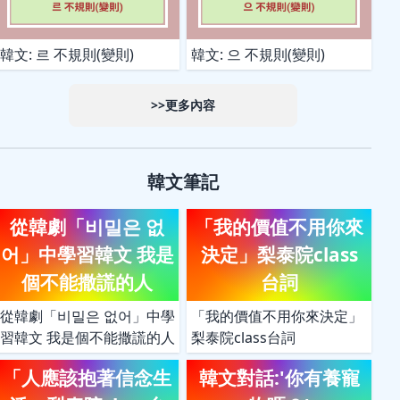
韓文: 르 不規則(變則)
韓文: 으 不規則(變則)
>>更多內容
韓文筆記
從韓劇「비밀은 없
「我的價值不用你來
어」中學習韓文 我是
決定」梨泰院class
個不能撒謊的人
台詞
從韓劇「비밀은 없어」中學
「我的價值不用你來決定」
習韓文 我是個不能撒謊的人
梨泰院class台詞
「人應該抱著信念生
韓文對話:'你有養寵