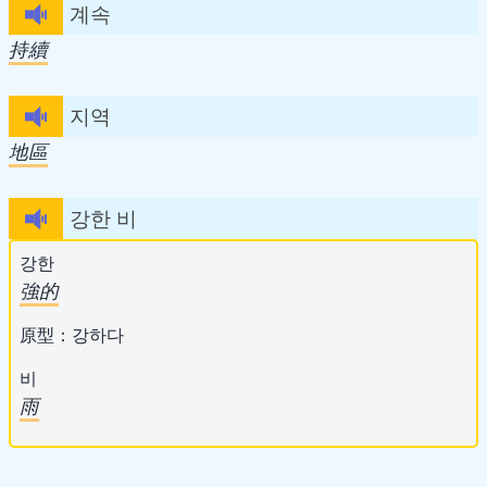
계속
持續
지역
地區
강한 비
강한
強的
原型：강하다
비
雨