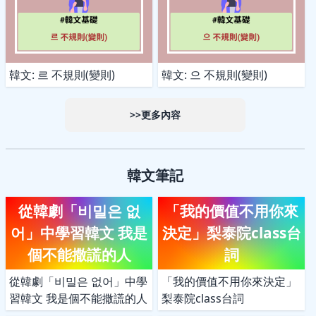
韓文: 르 不規則(變則)
韓文: 으 不規則(變則)
>>更多內容
韓文筆記
從韓劇「비밀은 없
「我的價值不用你來
어」中學習韓文 我是
決定」梨泰院class台
個不能撒謊的人
詞
從韓劇「비밀은 없어」中學
「我的價值不用你來決定」
習韓文 我是個不能撒謊的人
梨泰院class台詞