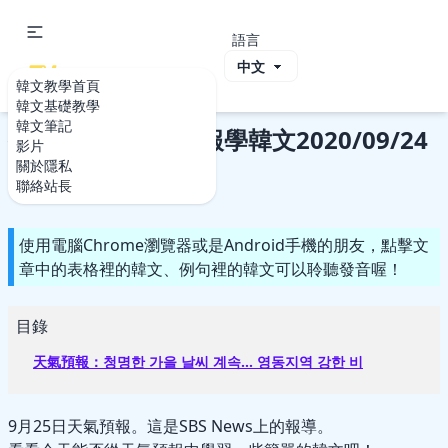
語言
ViVi Korea
韓文教學首頁
韓文教學首頁
韓文筆記
生活韓文：天氣預報學韓文2020/09/24
韓文基礎教學
韓文筆記
生活韓文：天氣預報學韓文2020/09/24
影片
關於隱私
2020-09-24
2020-09-24
聯絡站長
使用電腦Chrome瀏覽器或是Android手機的朋友，點擊文
章中的表格裡的韓文、例句裡的韓文可以聆聽發音喔！
目錄
天氣預報：청명한 가을 날씨 계속… 영동지역 강한 비
9月25日天氣預報。這是SBS News上的報導。