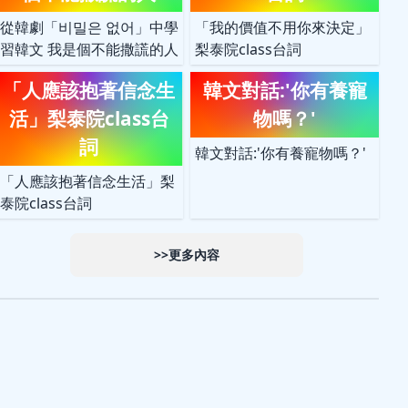
從韓劇「비밀은 없어」中學
「我的價值不用你來決定」
習韓文 我是個不能撒謊的人
梨泰院class台詞
「人應該抱著信念生
韓文對話:'你有養寵
活」梨泰院class台
物嗎？'
詞
韓文對話:'你有養寵物嗎？'
「人應該抱著信念生活」梨
泰院class台詞
>>更多內容