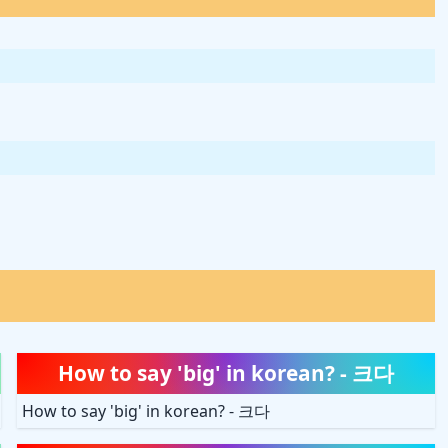
How to say 'big' in korean? - 크다
How to say 'big' in korean? - 크다