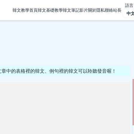
語言
韓文教學首頁
韓文基礎教學
韓文筆記
影片
關於隱私
聯絡站長
點擊文章中的表格裡的韓文、例句裡的韓文可以聆聽發音喔！