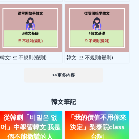
韓文: 르 不規則(變則)
韓文: 으 不規則(變則)
>>更多內容
韓文筆記
從韓劇「비밀은 없
「我的價值不用你來
어」中學習韓文 我是
決定」梨泰院class
個不能撒謊的人
台詞