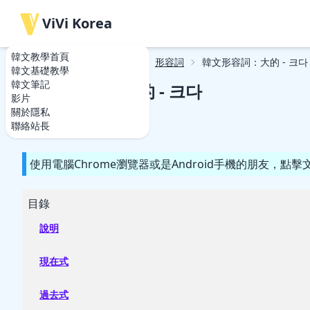
ViVi Korea
韓文教學首頁
韓文教學首頁
韓文單字
形容詞
韓文形容詞：大的 - 크다
韓文基礎教學
韓文筆記
韓文形容詞：大的 - 크다
影片
關於隱私
2020-09-11
2020-09-11
聯絡站長
使用電腦Chrome瀏覽器或是Android手機的朋友，
目錄
說明
現在式
過去式